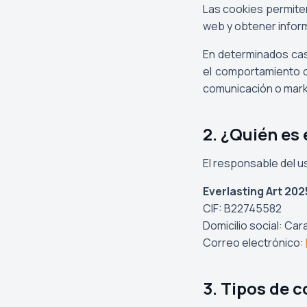
Las cookies permiten 
web y obtener inform
En determinados caso
el comportamiento d
comunicación o mark
2. ¿Quién es
El responsable del u
Everlasting Art 2025
CIF: B22745582
Domicilio social: Car
Correo electrónico:
3. Tipos de c