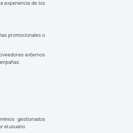
la experiencia de los
añas promocionales o
proveedores externos
 campañas.
ominios gestionados
r el usuario.